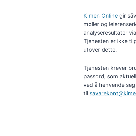
Kimen Online
gir såv
møller og leierenserie
analyseresultater via
Tjenesten er ikke ti
utover dette.
Tjenesten krever br
passord, som aktuell
ved å henvende seg
til
savarekont@kime