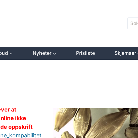
Søk
ette
lbud
Nyheter
Prisliste
Skjemaer 
ver at
nline ikke
de oppskrift
ne_kompabilitet