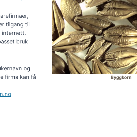
arefirmaer,
r tilgang til
 internett.
lpasset bruk
ukernavn og
e firma kan få
Byggkorn
n.no